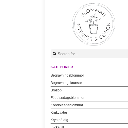
KATEGORIER
Begravningsblommor
Begravningskransar
Bröllop
Födelsedagsblommor
Kondoleansblommor
Krukväxter
Krya på dig
Lycka till