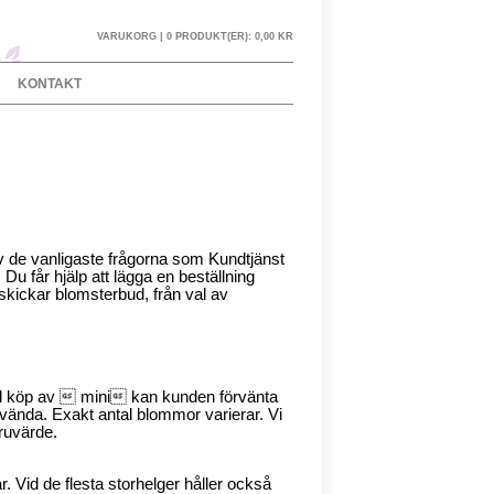
VARUKORG |
0 PRODUKT(ER):
0,00 KR
KONTAKT
 av de vanligaste frågorna som Kundtjänst
 Du får hjälp att lägga en beställning
skickar blomsterbud, från val av
Vid köp av  mini kan kunden förvänta
mvända. Exakt antal blommor varierar. Vi
aruvärde.
r. Vid de flesta storhelger håller också