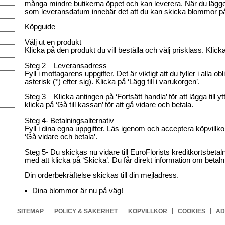
många mindre butikerna öppet och kan leverera. När du lägger
som leveransdatum innebär det att du kan skicka blommor p
Köpguide
Välj ut en produkt
Klicka på den produkt du vill beställa och välj prisklass. Klick
Steg 2 – Leveransadress
Fyll i mottagarens uppgifter. Det är viktigt att du fyller i alla ob
asterisk (*) efter sig). Klicka på ‘Lägg till i varukorgen’.
Steg 3 – Klicka antingen på ‘Fortsätt handla’ för att lägga till yt
klicka på ‘Gå till kassan’ för att gå vidare och betala.
Steg 4- Betalningsalternativ
Fyll i dina egna uppgifter. Läs igenom och acceptera köpvillk
‘Gå vidare och betala’.
Steg 5- Du skickas nu vidare till EuroFlorists kreditkortsbetaln
med att klicka på ‘Skicka’. Du får direkt information om betaln
Din orderbekräftelse skickas till din mejladress.
Dina blommor är nu på väg!
SITEMAP
POLICY & SÄKERHET
KÖPVILLKOR
COOKIES
AD