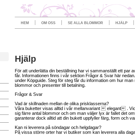
HEM
OM OSS
SE ALLA BLOMMOR
HJÄLP
Hjälp
För att underlätta din beställning har vi sammanställt ett par
får. Informationen finns i vår sektion Frågor & Svar här nedan.
under Köpguide. Steg för steg får du information om hur man 
blommor och presenter till betalning.
Frågor & Svar
Vad är skillnaden mellan de olika prisklasserna?
Våra buketter visas alltid i vår mellanvariant  elegant . 
sig färre antal blommor och om man väljer lyx är fallet det o
garanterar dock alltid att din bukett uppfyller färg, form och v
Kan ni leverera på söndagar och helgdagar?
På vissa större orter har vi butiker som kan leverera alla daga