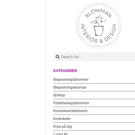
KATEGORIER
Begravningsblommor
Begravningskransar
Bröllop
Födelsedagsblommor
Kondoleansblommor
Krukväxter
Krya på dig
Lycka till